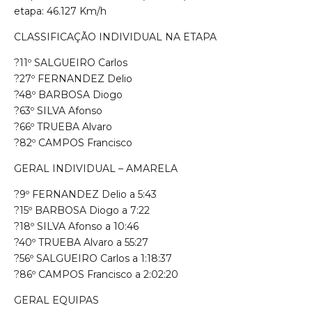
etapa: 46.127 Km/h
CLASSIFICAÇÃO INDIVIDUAL NA ETAPA
?
11º SALGUEIRO Carlos
?
27º FERNANDEZ Delio
?
48º BARBOSA Diogo
?
63º SILVA Afonso
?
66º TRUEBA Alvaro
?
82º CAMPOS Francisco
GERAL INDIVIDUAL – AMARELA
?
9º FERNANDEZ Delio a 5:43
?
15º BARBOSA Diogo a 7:22
?
18º SILVA Afonso a 10:46
?
40º TRUEBA Alvaro a 55:27
?
56º SALGUEIRO Carlos a 1:18:37
?
86º CAMPOS Francisco a 2:02:20
GERAL EQUIPAS