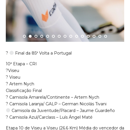
?
Final da 85ª
Volta a Portugal
10ª Etapa – CRI
?
Viseu
?
Viseu
?
Artem Nych
Classificação Final
?
Camisola Amarela/Continente – Artem Nych
?
Camisola Laranja/ GALP – German Nicolás Tivani
Camisola da Juventude/Placard – Jaume Guardeño
?
Camisola Azul/Carclass – Luís Ángel Maté
Etapa 10 de Viseu a Viseu (26.6 Km) Média do vencedor da