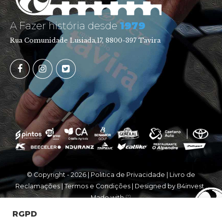
A Fazer história desde
1979
Rua Comunidade Lusiada,17, 8800-397 Tavira
© Copyright -
2026 |
Politica de Privacidade
|
Livro de
Reclamações
|
Termos e Condições
| Designed by
B4invest
.
Made with ♡
RGPD