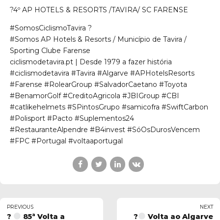
?
4º AP HOTELS & RESORTS /TAVIRA/ SC FARENSE
#SomosCiclismoTavira
?
#Somos AP Hotels & Resorts / Município de Tavira /
Sporting Clube Farense
ciclismodetavira.pt | Desde 1979 a fazer história
#ciclismodetavira #Tavira #Algarve #APHotelsResorts
#Farense #RolearGroup #SalvadorCaetano #Toyota
#BenamorGolf #CreditoAgricola #JBIGroup #CBI
#catlikehelmets #SPintosGrupo #samicofra #SwiftCarbon
#Polisport #Pacto #Suplementos24
#RestauranteAlpendre #B4invest #SóOsDurosVencem
#FPC #Portugal #voltaaportugal
PREVIOUS
NEXT
?
85ª Volta a
?
Volta ao Algarve