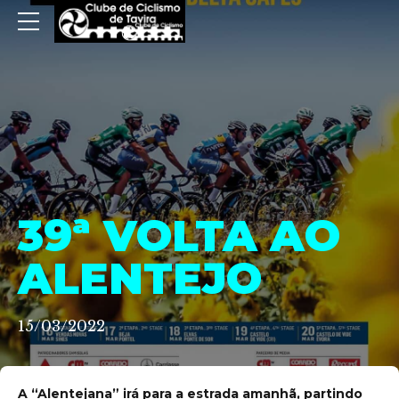
39ª VOLTA AO
ALENTEJO
15/03/2022
A “Alentejana” irá para a estrada amanhã, partindo