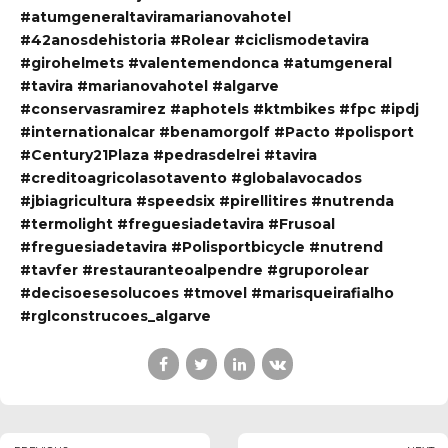
#atumgeneraltaviramarianovahotel
#42anosdehistoria
#Rolear
#ciclismodetavira
#girohelmets #valentemendonca
#atumgeneral
#tavira
#marianovahotel
#algarve
#conservasramirez
#aphotels
#ktmbikes
#fpc
#ipdj
#internationalcar
#benamorgolf
#Pacto
#polisport
#Century21Plaza
#pedrasdelrei
#tavira
#creditoagricolasotavento
#globalavocados
#jbiagricultura
#speedsix
#pirellitires
#nutrenda
#termolight
#freguesiadetavira
#Frusoal
#freguesiadetavira
#Polisportbicycle
#nutrend
#tavfer
#restauranteoalpendre
#gruporolear
#decisoesesolucoes
#tmovel
#marisqueirafialho
#rglconstrucoes_algarve